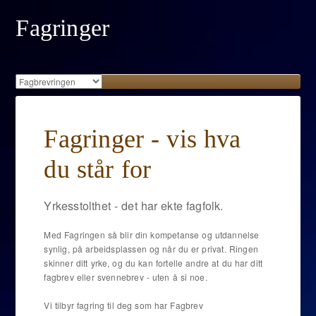
Fagringer
Fagringer - vis hva
du står for
Yrkesstolthet - det har ekte fagfolk.
Med Fagringen så blir din kompetanse og utdannelse
synlig, på arbeidsplassen og når du er privat. Ringen
skinner ditt yrke, og du kan fortelle andre at du har ditt
fagbrev eller svennebrev - uten å si noe.
Vi tilbyr fagring til deg som har Fagbrev